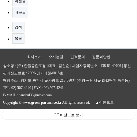
이전글
다음글
검색
목록
회사소개
오시는길
견적문의
질문과답변
상호명 : (주) 한들종합조경 | 대표 : 김현순 | 사업자등록번호 : 138-81-49796 | 통신
판매신고번호 : 2009-경기과천-0015호
매장주소 : 경기도 과천시 물사랑로 213-5번지 (주암동 남서울 화훼단지 특수동)
TEL: 02) 507-4240 | FAX : 02) 507-4241
E-MAIL :
handeul33@naver.com
Copyright ©
www.green-partner.co.kr
All rights reserved.
▲상단으로
PC 버전으로 보기