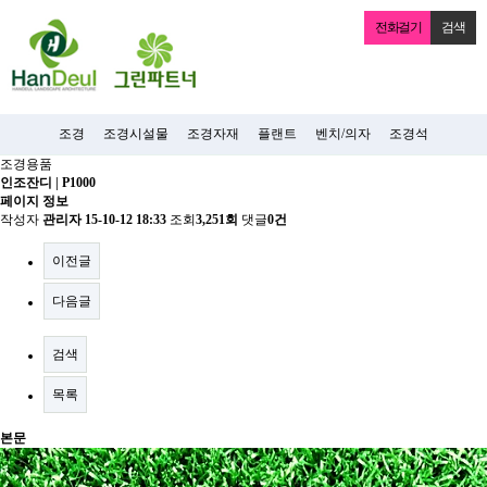
전화걸기
검색
조경
조경시설물
조경자재
플랜트
벤치/의자
조경석
조경용품
인조잔디 | P1000
페이지 정보
작성자
관리자
15-10-12 18:33
조회
3,251회
댓글
0건
이전글
다음글
검색
목록
본문